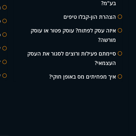
בע"מ?
ח
הצהרת הון-קבלו טיפים
ט
איזה עסק לפתוח? עוסק פטור או עוסק
ט
מורשה?
ע
סיימתם פעילות ורוצים לסגור את העסק
ק
העצמאי?
ש
איך מפחיתים מס באופן חוקי?